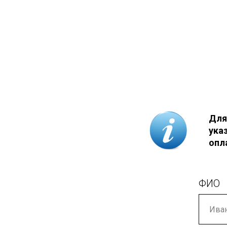
Для
ука
опл
ФИО