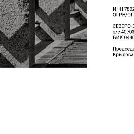
ИНН 780
ОГРН/ОГ
СЕВЕРО-
р/с 4070
БИК 0440
Председа
Крылова