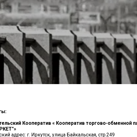
ты:
тельский Кооператив « Кооператив торгово-обменной 
РКЕТ"»
ий адрес: г. Иркутск, улица Байкальская, стр.249