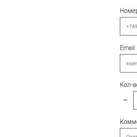
Номе
Email
Кол-в
Комм