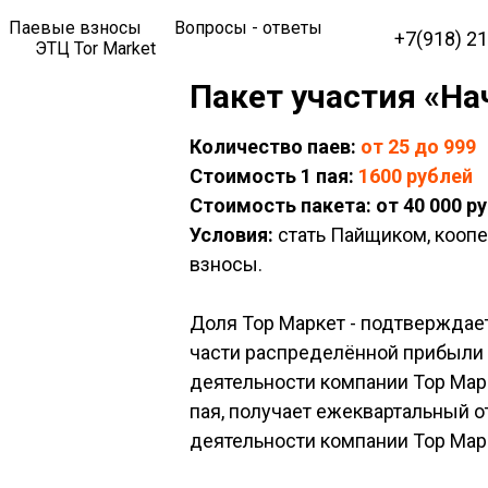
Паевые взносы
Вопросы - ответы
+7(918) 2
ЭТЦ Tor Market
Пакет участия «Н
Количество паев:
от
25 до 999
Стоимость 1 пая:
1600
рублей
Стоимость пакета:
от 40
000 р
Условия:
стать Пайщиком, коопе
взносы.
Доля Тор Маркет - подтверждает
части распределённой прибыли 
деятельности компании Тор Мар
пая, получает ежеквартальный о
деятельности компании Тор Мар