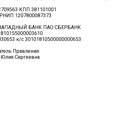
2709563 КПП 381101001
РНИП 1207800087373
ЗАПАДНЫЙ БАНК ПАО СБЕРБАНК
3810155000003610
30653 к/с 30101810500000000653
тель Правления:
 Юлия Сергеевна
Мы открыты для вопросов по телефону и почте:
+7(967)650-24-22
(
WhatsApp, Telegram)
coop.torinfo@gmail.com
Часы работы 10.00-20.00