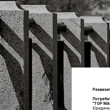
Реквизи
Потреби
"ТОР МА
Юридическ